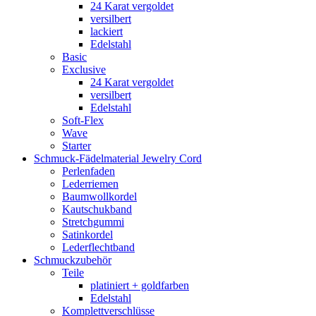
24 Karat vergoldet
versilbert
lackiert
Edelstahl
Basic
Exclusive
24 Karat vergoldet
versilbert
Edelstahl
Soft-Flex
Wave
Starter
Schmuck-Fädelmaterial Jewelry Cord
Perlenfaden
Lederriemen
Baumwollkordel
Kautschukband
Stretchgummi
Satinkordel
Lederflechtband
Schmuckzubehör
Teile
platiniert + goldfarben
Edelstahl
Komplettverschlüsse